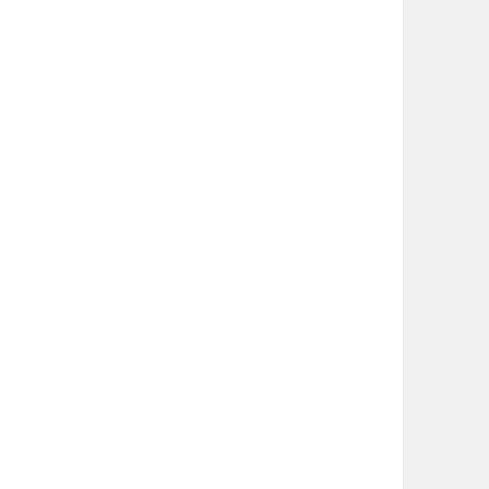
ntungkan:
ain di RTP