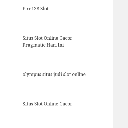
Fire138 Slot
Situs Slot Online Gacor
Pragmatic Hari Ini
olympus situs judi slot online
Situs Slot Online Gacor