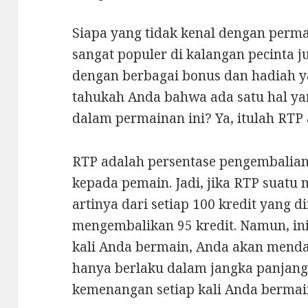
Siapa yang tidak kenal dengan perma
sangat populer di kalangan pecinta ju
dengan berbagai bonus dan hadiah 
tahukah Anda bahwa ada satu hal y
dalam permainan ini? Ya, itulah RTP 
RTP adalah persentase pengembalian 
kepada pemain. Jadi, jika RTP suatu 
artinya dari setiap 100 kredit yang 
mengembalikan 95 kredit. Namun, ini
kali Anda bermain, Anda akan menda
hanya berlaku dalam jangka panjang
kemenangan setiap kali Anda bermai