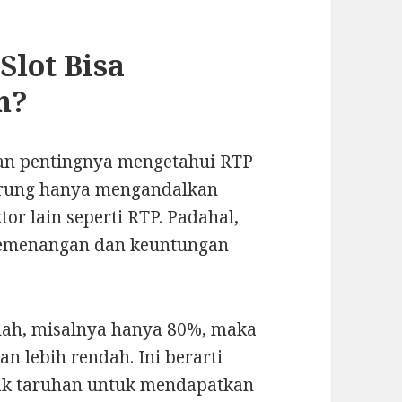
Slot Bisa
n?
an pentingnya mengetahui RTP
erung hanya mengandalkan
r lain seperti RTP. Padahal,
emenangan dan keuntungan
ndah, misalnya hanya 80%, maka
 lebih rendah. Ini berarti
ak taruhan untuk mendapatkan