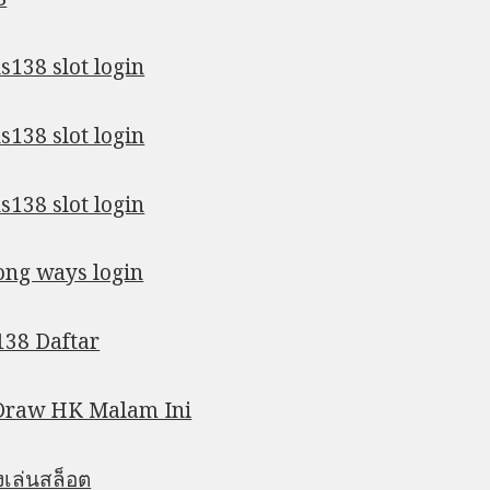
s138 slot login
s138 slot login
s138 slot login
ng ways login
138 Daftar
Draw HK Malam Ini
เล่นสล็อต