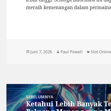
meraih kemenangan dalam permainan 
Diposkan
Penulis
Kategori
Juni 7, 2026
Paul Powell
Slot Onlin
pada
Navigasi
pos
SEBELUMNYA
Ketahui Lebih Banyak Te
Pos
sebelumnya: