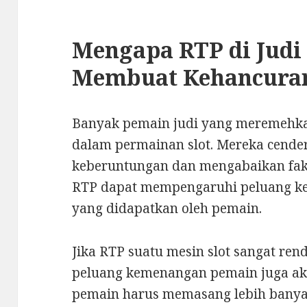
Mengapa RTP di Judi 
Membuat Kehancura
Banyak pemain judi yang meremehk
dalam permainan slot. Mereka cend
keberuntungan dan mengabaikan fakto
RTP dapat mempengaruhi peluang k
yang didapatkan oleh pemain.
Jika RTP suatu mesin slot sangat re
peluang kemenangan pemain juga akan
pemain harus memasang lebih bany