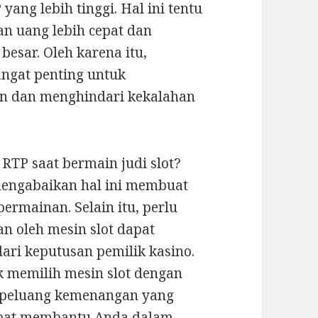
ng lebih tinggi. Hal ini tentu
n uang lebih cepat dan
esar. Oleh karena itu,
angat penting untuk
 dan menghindari kekalahan
RTP saat bermain judi slot?
engabaikan hal ini membuat
rmainan. Selain itu, perlu
n oleh mesin slot dapat
ari keputusan pemilik kasino.
uk memilih mesin slot dengan
 peluang kemenangan yang
dapat membantu Anda dalam