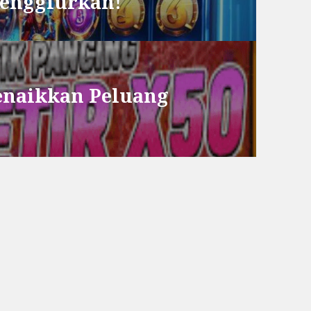
enggiurkan!
enaikkan Peluang