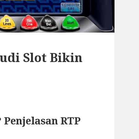
udi Slot Bikin
? Penjelasan RTP